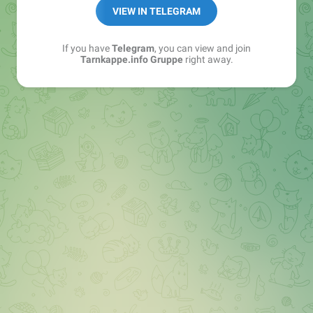
Best of:
@bestoftarnkappe
VIEW IN TELEGRAM
Kochen: https://t.me/+WSW5F1VcmhliMjk6
If you have
Telegram
, you can view and join
Tarnkappe.info Gruppe
right away.