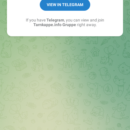
Best of:
@bestoftarnkappe
VIEW IN TELEGRAM
Kochen: https://t.me/+WSW5F1VcmhliMjk6
If you have
Telegram
, you can view and join
Tarnkappe.info Gruppe
right away.