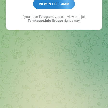
Best of:
@bestoftarnkappe
VIEW IN TELEGRAM
Kochen: https://t.me/+WSW5F1VcmhliMjk6
If you have
Telegram
, you can view and join
Tarnkappe.info Gruppe
right away.