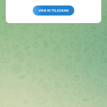
Redaktion:
@Tarnkappe_Redaktion_bot
Best of:
@bestoftarnkappe
VIEW IN TELEGRAM
Kochen: https://t.me/+WSW5F1VcmhliMjk6