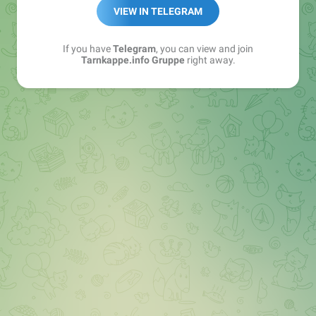
Best of:
@bestoftarnkappe
VIEW IN TELEGRAM
Kochen: https://t.me/+WSW5F1VcmhliMjk6
If you have
Telegram
, you can view and join
Tarnkappe.info Gruppe
right away.