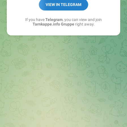
Best of:
@bestoftarnkappe
VIEW IN TELEGRAM
Kochen: https://t.me/+WSW5F1VcmhliMjk6
If you have
Telegram
, you can view and join
Tarnkappe.info Gruppe
right away.