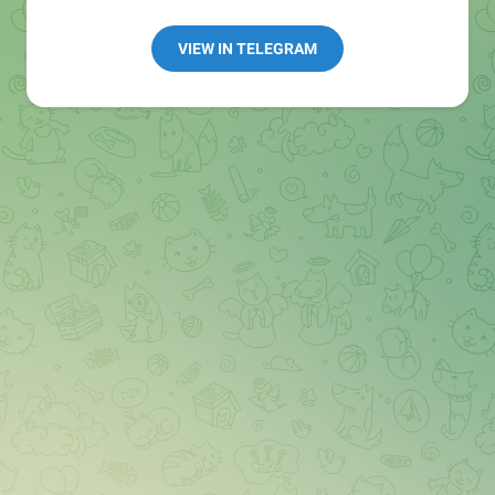
Redaktion:
@Tarnkappe_Redaktion_bot
Best of:
@bestoftarnkappe
VIEW IN TELEGRAM
Kochen: https://t.me/+WSW5F1VcmhliMjk6