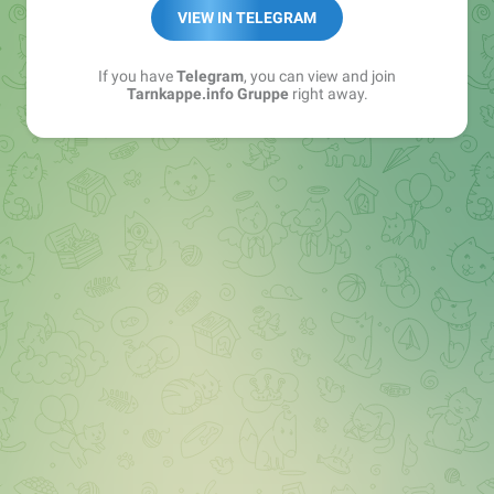
Best of:
@bestoftarnkappe
VIEW IN TELEGRAM
Kochen: https://t.me/+WSW5F1VcmhliMjk6
If you have
Telegram
, you can view and join
Tarnkappe.info Gruppe
right away.