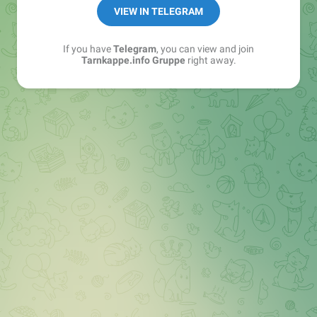
Best of:
@bestoftarnkappe
VIEW IN TELEGRAM
Kochen: https://t.me/+WSW5F1VcmhliMjk6
If you have
Telegram
, you can view and join
Tarnkappe.info Gruppe
right away.