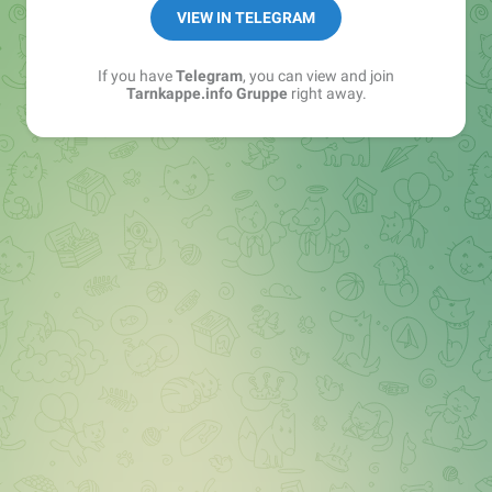
Best of:
@bestoftarnkappe
VIEW IN TELEGRAM
Kochen: https://t.me/+WSW5F1VcmhliMjk6
If you have
Telegram
, you can view and join
Tarnkappe.info Gruppe
right away.