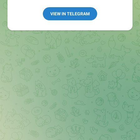
Redaktion:
@Tarnkappe_Redaktion_bot
Best of:
@bestoftarnkappe
VIEW IN TELEGRAM
Kochen: https://t.me/+WSW5F1VcmhliMjk6