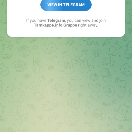
Best of:
@bestoftarnkappe
VIEW IN TELEGRAM
Kochen: https://t.me/+WSW5F1VcmhliMjk6
If you have
Telegram
, you can view and join
Tarnkappe.info Gruppe
right away.